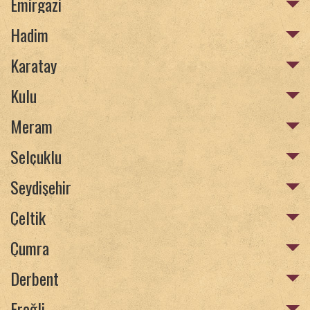
Emirgazi
Hadim
Karatay
Kulu
Meram
Selçuklu
Seydişehir
Çeltik
Çumra
Derbent
Ereğli